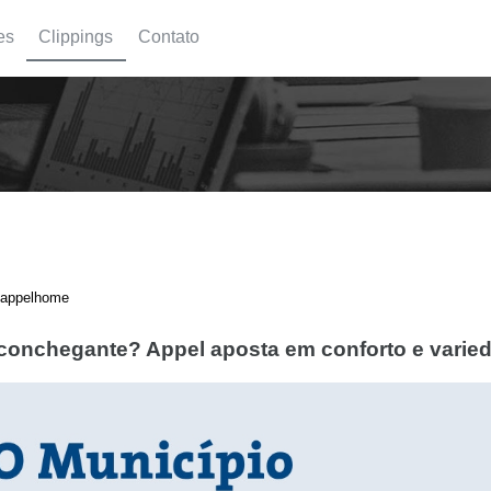
es
Clippings
Contato
26appelhome
aconchegante? Appel aposta em conforto e varie