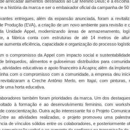
 de arrecadar alimentos destinados ao Lar Menino Deus; e a escolha 
obre a história da marca e ser o embaixador oficial da campanha de 50
vantes entregues, além da expansão anunciada, foram a revitali
e Produção (EVA), a criação de um novo ambiente para revisão e c
da Unidade Appel, modernizando áreas de armazenamento, logí
te, a fábrica conta com estruturas de até 14 metros de altu
 aumenta eficiência, capacidade e organização do processo logísti
ram o compromisso da Appel com impacto social e sustentabilidade
 de brinquedos, alimentos e guloseimas distribuídos para comunid
, atividades educativas e apoio financeiro à Acapra; além da implant
 linha com o compromisso com a comunidade, a empresa deu iníc
revitalizaram a Creche Antônio Merlo, em Itajaí, com pinturas, 
 de uma horta educativa.
colaboradores também foram prioridades da marca. Um dos destaque
 voltado à formação e ao desenvolvimento feminino, com works
 de conscientização. Outra ação interessante foi o Projeto Comunica
Entre as atividades realizadas, o projeto promoveu uma palestr
ncia de vínculos sólidos entre os colaboradores, e posteriormente o