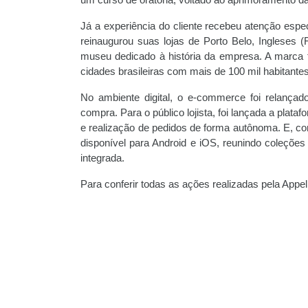
um curso de oratória, voltado ao aprimoramento d
Já a experiência do cliente recebeu atenção esp
reinaugurou suas lojas de Porto Belo, Ingleses 
museu dedicado à história da empresa. A marca 
cidades brasileiras com mais de 100 mil habitantes
No ambiente digital, o e-commerce foi relançad
compra. Para o público lojista, foi lançada a plat
e realização de pedidos de forma autônoma. E, c
disponível para Android e iOS, reunindo coleções
integrada.
Para conferir todas as ações realizadas pela A