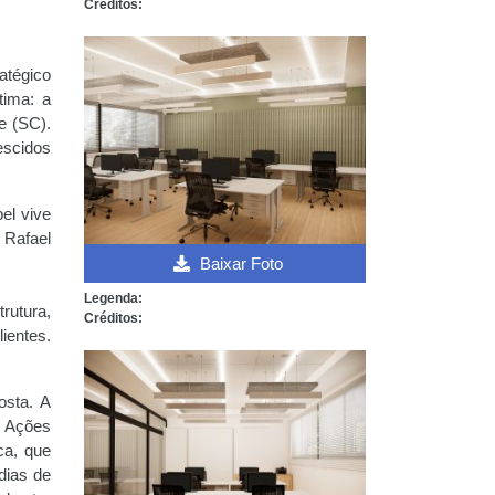
Créditos:
atégico
tima: a
e (SC).
escidos
el vive
 Rafael
Baixar Foto
Legenda:
rutura,
Créditos:
ientes.
osta. A
. Ações
ca, que
dias de