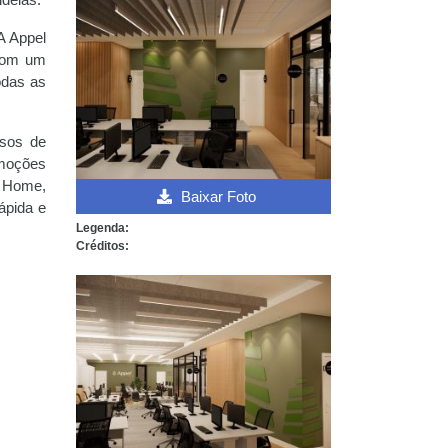
deias.
A Appel
 com um
odas as
rsos de
omoções
l Home,
Baixar Foto
ápida e
Legenda:
Créditos: