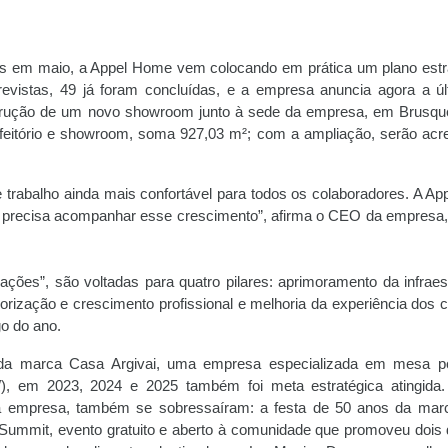
 em maio, a Appel Home vem colocando em prática um plano estr
revistas, 49 já foram concluídas, e a empresa anuncia agora a úl
onstrução de um novo showroom junto à sede da empresa, em Brusqu
refeitório e showroom, soma 927,03 m²; com a ampliação, serão acr
e trabalho ainda mais confortável para todos os colaboradores. A App
l precisa acompanhar esse crescimento”, afirma o CEO da empresa,
 ações”, são voltadas para quatro pilares: aprimoramento da infraest
rização e crescimento profissional e melhoria da experiência dos cl
go do ano.
 da marca Casa Argivai, uma empresa especializada em mesa p
, em 2023, 2024 e 2025 também foi meta estratégica atingida
 da empresa, também se sobressaíram: a festa de 50 anos da mar
Summit, evento gratuito e aberto à comunidade que promoveu dois 