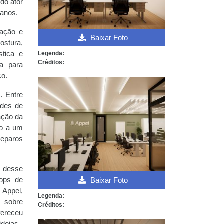
do ator
 anos.
zação e
Baixar Foto
ostura,
Legenda:
stica e
Créditos:
ra para
co.
. Entre
ades de
ação da
io a um
reparos
s desse
Baixar Foto
hops de
 Appel,
Legenda:
a sobre
Créditos:
fereceu