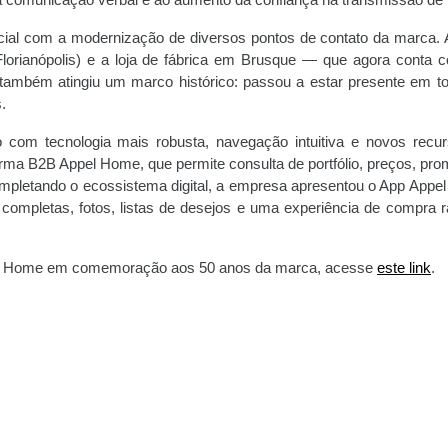
a comunicação verbal e ao aumento da confiança na transmissão de i
ecial com a modernização de diversos pontos de contato da marca. 
(Florianópolis) e a loja de fábrica em Brusque — que agora conta
também atingiu um marco histórico: passou a estar presente em t
.
o com tecnologia mais robusta, navegação intuitiva e novos recu
aforma B2B Appel Home, que permite consulta de portfólio, preços, pr
ompletando o ecossistema digital, a empresa apresentou o App Appe
 completas, fotos, listas de desejos e uma experiência de compra r
ppel Home em comemoração aos 50 anos da marca, acesse
este link
.