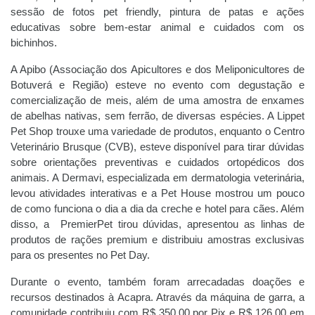
sessão de fotos pet friendly, pintura de patas e ações
educativas sobre bem-estar animal e cuidados com os
bichinhos.
A Apibo (Associação dos Apicultores e dos Meliponicultores de
Botuverá e Região) esteve no evento com degustação e
comercialização de meis, além de uma amostra de enxames
de abelhas nativas, sem ferrão, de diversas espécies. A Lippet
Pet Shop trouxe uma variedade de produtos, enquanto o Centro
Veterinário Brusque (CVB), esteve disponível para tirar dúvidas
sobre orientações preventivas e cuidados ortopédicos dos
animais. A Dermavi, especializada em dermatologia veterinária,
levou atividades interativas e a Pet House mostrou um pouco
de como funciona o dia a dia da creche e hotel para cães. Além
disso, a PremierPet tirou dúvidas, apresentou as linhas de
produtos de rações premium e distribuiu amostras exclusivas
para os presentes no Pet Day.
Durante o evento, também foram arrecadadas doações e
recursos destinados à Acapra. Através da máquina de garra, a
comunidade contribuiu com R$ 350,00 por Pix e R$ 126,00 em